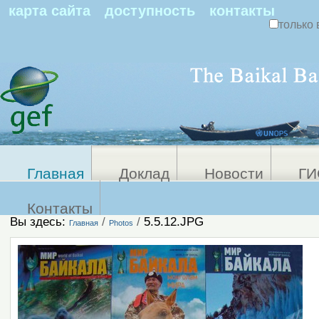
По
карта сайта
доступность
контакты
только 
Персональные
Расширенный
поиск
инструменты
Главная
Доклад
Новости
ГИ
Контакты
Вы здесь:
/
/
5.5.12.JPG
Главная
Photos