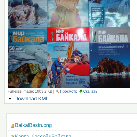
Full-size image:
1003.2 KB
|
Просмотр
Скачать
Операции
Download KML
с
документом
Навигация
BaikalBasin.png
Карта_бассейнБайкала