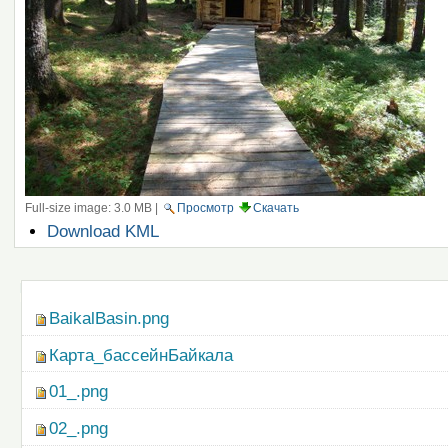
Full-size image:
3.0 MB
|
Просмотр
Скачать
Операции
Download KML
с
документом
Навигация
BaikalBasin.png
Карта_бассейнБайкала
01_.png
02_.png