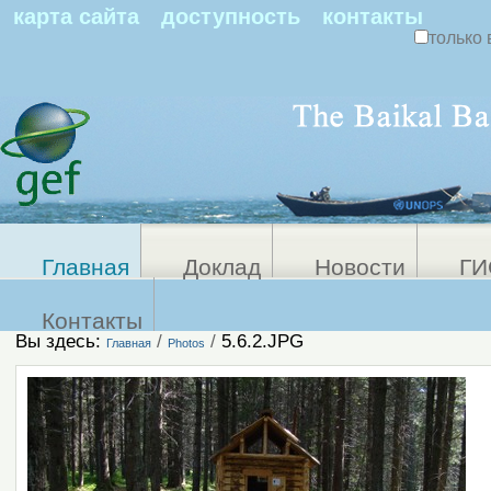
По
карта сайта
доступность
контакты
только 
Персональные
Расширенный
поиск
инструменты
Главная
Доклад
Новости
ГИ
Контакты
Вы здесь:
/
/
5.6.2.JPG
Главная
Photos