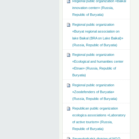
Regional public organization «Baikal
innovation center» (Russia,
Republic of Buryatia)
Regional public organization
«Buryat regional association on
lake Baikal (BRA on Lake Baikal)»
(Russia, Republic of Buryatia)
Regional public organization
«Ecological and humanities center
«Etnae» (Russia, Republic of
Buryatia)
Regional public organization
«Zoodefenders of Buryatia»
(Russia, Republic of Buryatia)
Republican public organization
ecologica associations «Laboratory
of active tourism» (Russia,
Republic of Buryatia)
Severobaikalsk division of NGO