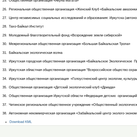
25. Общественная организация «Акуна Матата»
26. Региональная общественная организация «Женский Клуб «Байкальские амазонк
27. Центр независимых социальных исследований и образованияг. Иркутска (автон
28. Тахо-Байкал Институт
29. Молодежный благотворительный фонд «Возрождение земли сибирской»
30. Межрегиональная общественная организация «Большая Байкальская Тропа»
31. Байкальская экологическая волна
32. Иркутская городская общественная организация «Байкальское Экологическое 
33. Иркутская областная общественная организация "Всероссийское общество охра
34. Иркутская общественная организация «Голоустненский центр экологии, культур
35. Общественная организация «Детский экологический клуб «Дриада»
36. Общественная организация Иркутской области «Федерация детских организаци
37. Читинское региональное общественное учреждение «Общественный экологическ
38. Автономная некоммерческая организация «Забайкальский центр эколого-эконо
Document
Download KML
Actions