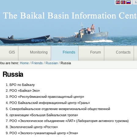
onal
L
GIS
Monitoring
Friends
Forum
Contacts
You are here:
Home
/
Friends
/
Russian
/
Russia
Russia
БРО по Байкалу
РОО «Байкал-Эко»
РОО «Республиканский правозащитный центр»
РОО Байкальский информационный центр «Грань»
Северобайкальское отделение межрегиональной общественной
организации «Большая Байкальская тропа»
РОО «Экологическое объединение «ЛАТ» (Лаборатория активного туризма)
Экологический центр «Росток»
РОО «Эколого-гуманитарный центр «Этна»