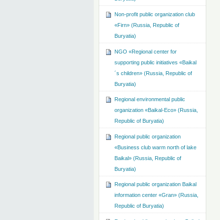
Non-profit public organization club
«Firn» (Russia, Republic of
Buryatia)
NGO «Regional center for
supporting public initiatives «Baikal
´s children» (Russia, Republic of
Buryatia)
Regional environmental public
organization «Baikal-Eco» (Russia,
Republic of Buryatia)
Regional public organization
«Business club warm north of lake
Baikal» (Russia, Republic of
Buryatia)
Regional public organization Baikal
information center «Gran» (Russia,
Republic of Buryatia)