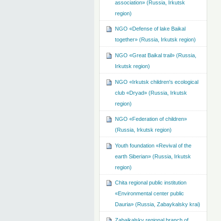
association» (Russia, Irkutsk
region)
NGO «Defense of lake Baikal
together» (Russia, Irkutsk region)
NGO «Great Baikal trail» (Russia,
Irkutsk region)
NGO «Irkutsk children's ecological
club «Dryad» (Russia, Irkutsk
region)
NGO «Federation of children»
(Russia, Irkutsk region)
Youth foundation «Revival of the
earth Siberian» (Russia, Irkutsk
region)
Chita regional public institution
«Environmental center public
Dauria» (Russia, Zabaykalsky krai)
Zabaikalsky regional branch of