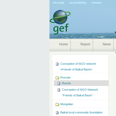
Pers
site map
accessibility
contact
tools
Home
Report
News
Navigation
Conception of NGO network
«Friends of Baikal Basin»
Russian
Russia
Conception of NGO Network
“Friends of Baikal Basin”
Mongolian
Baikal local community foundation