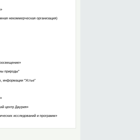
и»
омная некоммерческая организация)
Просвещение»
ны природы"
ы, информации “Устье”
й»
ий центр Даурия»
мических исследований и программ»