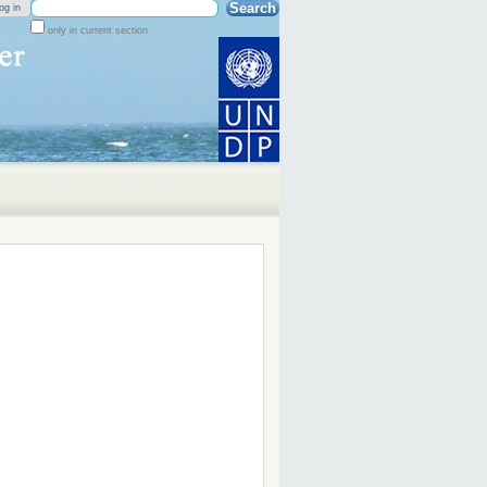
Search Site
og in
only in current section
Advanced
Search…