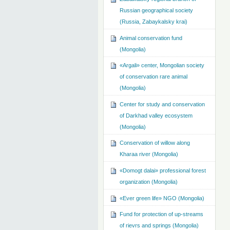
Russian geographical society
(Russia, Zabaykalsky krai)
Animal conservation fund
(Mongolia)
«Argali» center, Mongolian society
of conservation rare animal
(Mongolia)
Center for study and conservation
of Darkhad valley ecosystem
(Mongolia)
Conservation of willow along
Kharaa river (Mongolia)
«Domogt dalai» professional forest
organization (Mongolia)
«Ever green life» NGO (Mongolia)
Fund for protection of up-streams
of rievrs and springs (Mongolia)